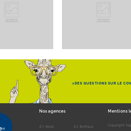
>DES QUESTIONS SUR LE CO
Nos agences
Mentions l
Copyright Sig
Z.I. Nord,
Z.I. Briffaut