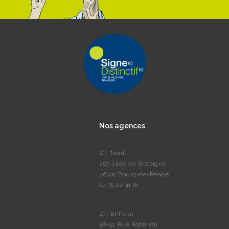
Nos agences
Z.I. Nord,
265 allée de Bretagne
26300 Bourg-de-Péage
04 75 02 41 81
Z.I. Briffaut
48-52 Rue Roberval