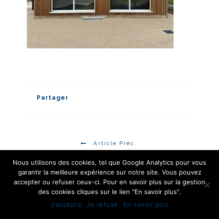
Partager
/
Article Préc.
Nous utilisons des cookies, tel que Google Analytics pour vous
garantir la meilleure expérience sur notre site. Vous pouvez
accepter ou refuser ceux-ci. Pour en savoir plus sur la gestion
des cookies cliques sur le lien "En savoir plus".
J'accepte
Je refuse
En savoir plus
Catégories